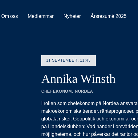
Om oss
Medlemmar
Nyheter
Årsresumé 2025
11 SEPTEMBER, 11:45
Annika Winsth
CHEFEKONOM, NORDEA
I rollen som chefekonom på Nordea ansvarar
makroekonomiska trender, ränteprognoser, pe
globala risker. Geopolitik och ekonomi är o
på Handelsklubben: Vad händer i omvärlden, 
möjligheterna, och hur påverkar det räntor 