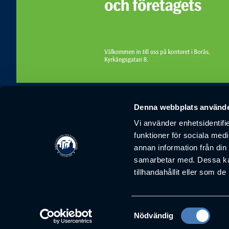
Denna webbplats använde
Borås industri- och handelsklubb är ett nätverk som ska fr
Vi använder enhetsidentifie
funktioner för sociala medi
Kontakt
annan information från din
info@handelsklubben.se
samarbetar med. Dessa kan
tillhandahållit eller som d
Våra möten
Stadgar
Årsredovisning
Samtyckesval
Nödvändig
Nyheter