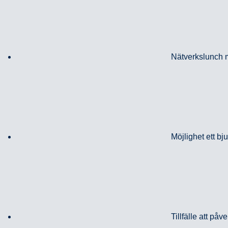
Nätverkslunch m
Möjlighet ett bj
Tillfälle att på