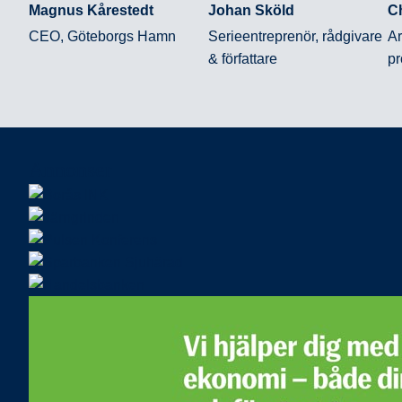
Magnus Kårestedt
Johan Sköld
C
CEO, Göteborgs Hamn
Serieentreprenör, rådgivare
Ar
& författare
pr
Annonser