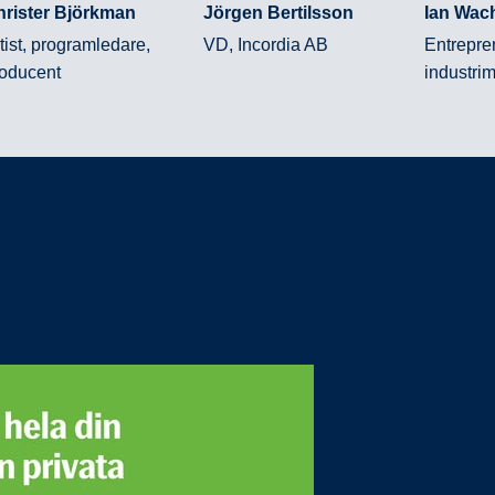
hrister Björkman
Jörgen Bertilsson
Ian Wac
tist, programledare,
VD, Incordia AB
Entrepre
oducent
industri