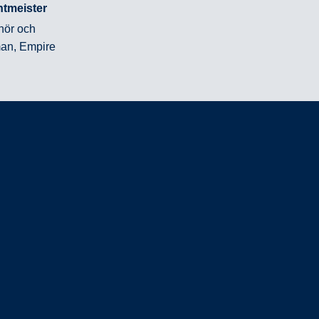
htmeister
nör och
man, Empire