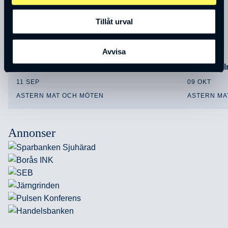
Tillåt urval
Avvisa
Annika Winsth
Sören Ho
11 SEP
09 OKT
ASTERN MAT OCH MÖTEN
ASTERN MA
Annonser