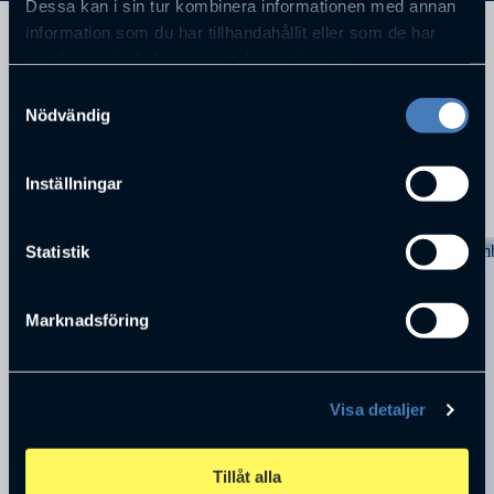
Dessa kan i sin tur kombinera informationen med annan
information som du har tillhandahållit eller som de har
Ordförande stadsfullmäktige Jönköping
samlat in när du har använt deras tjänster.
Samtyckesval
Nödvändig
Inställningar
KOMMANDE FÖRELÄSNINGAR
Statistik
Marknadsföring
Visa detaljer
Tillåt alla