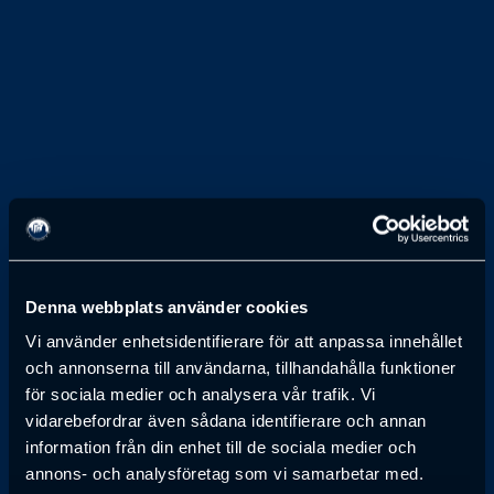
1 JANUARI 1970
Stig Lagerberg
Denna webbplats använder cookies
Vi använder enhetsidentifierare för att anpassa innehållet
ORDFÖRANDE, STADSFULLMÄKTIGE JÖNKÖPING
och annonserna till användarna, tillhandahålla funktioner
för sociala medier och analysera vår trafik. Vi
Anmälan till föreläsning har passerat
vidarebefordrar även sådana identifierare och annan
information från din enhet till de sociala medier och
annons- och analysföretag som vi samarbetar med.