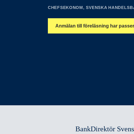
CHEFSEKONOM, SVENSKA HANDELSB
Anmälan till föreläsning har passer
BankDirektör Sven