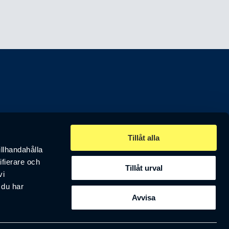
Tillåt alla
egionen.
illhandahålla
ifierare och
Tillåt urval
vi
 du har
Avvisa