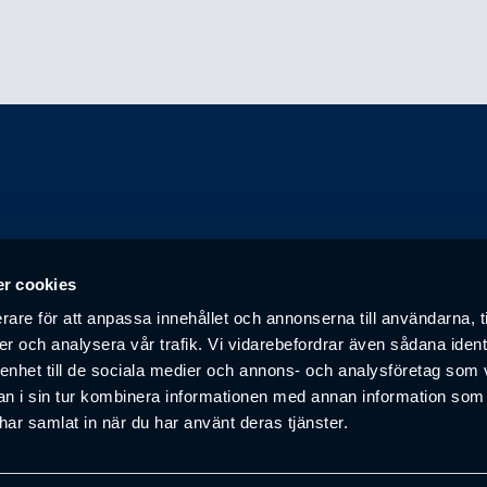
r cookies
ämja samarbete, förkovran och affärer mellan företagare i Boråsr
rare för att anpassa innehållet och annonserna till användarna, t
er och analysera vår trafik. Vi vidarebefordrar även sådana ident
 enhet till de sociala medier och annons- och analysföretag som 
 i sin tur kombinera informationen med annan information som
e har samlat in när du har använt deras tjänster.