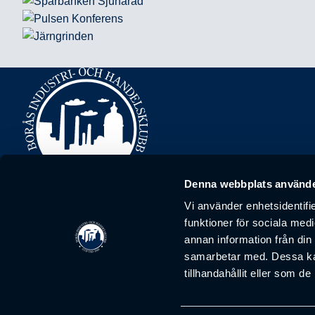
Denna webbplats använde
Borås industri- och handelsklubb är ett nätverk som ska fr
Vi använder enhetsidentifie
funktioner för sociala medi
Kontakt
annan information från din
info@handelsklubben.se
samarbetar med. Dessa kan
tillhandahållit eller som d
Våra möten
Stadgar