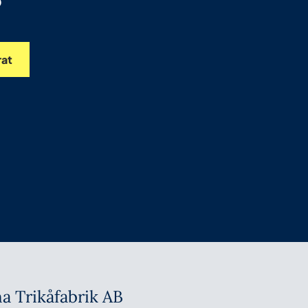
rat
a Trikåfabrik AB