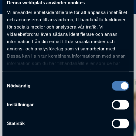
Denna webbplats använder cookies
Vi använder enhetsidentifierare för att anpassa innehållet
och annonserna till användarna, tillhandahålla funktioner
VägDirektör Stockholm
för sociala medier och analysera vår trafik. Vi
vidarebefordrar även sådana identifierare och annan
information från din enhet till de sociala medier och
annons- och analysföretag som vi samarbetar med.
Dessa kan i sin tur kombinera informationen med annan
information som du har tillhandahållit eller som de har
samlat in när du har använt deras tjänster.
KOMMANDE FÖRELÄSNINGAR
Samtyckesval
Nödvändig
Inställningar
Statistik