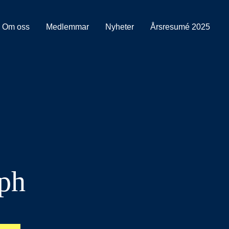
Om oss
Medlemmar
Nyheter
Årsresumé 2025
ph
B