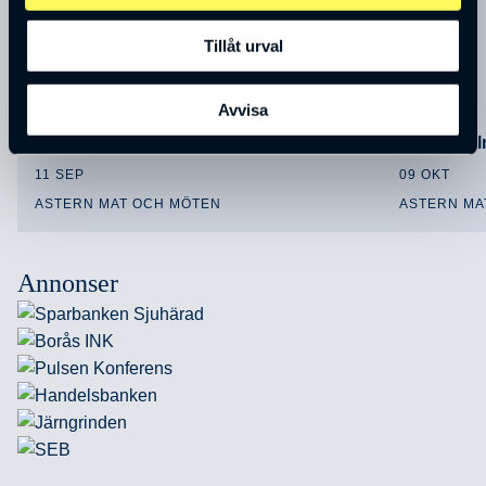
Tillåt urval
Avvisa
Annika Winsth
Sören Ho
11 SEP
09 OKT
ASTERN MAT OCH MÖTEN
ASTERN MA
Annonser