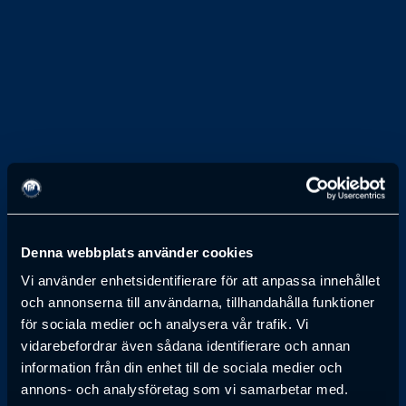
1 JANUARI 1950
Arne Nilsson
Denna webbplats använder cookies
Vi använder enhetsidentifierare för att anpassa innehållet
VD, GÖTEBORGS BANK, GÖTEBORG
och annonserna till användarna, tillhandahålla funktioner
för sociala medier och analysera vår trafik. Vi
Anmälan till föreläsning har passerat
vidarebefordrar även sådana identifierare och annan
information från din enhet till de sociala medier och
annons- och analysföretag som vi samarbetar med.