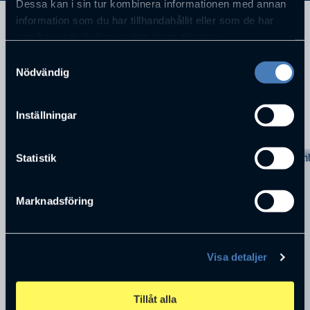
Dessa kan i sin tur kombinera informationen med annan
information som du har tillhandahållit eller som de har
BankDirektör Göteborgs Bank Göteborg
samlat in när du har använt deras tjänster.
Samtyckesval
Nödvändig
Inställningar
KOMMANDE FÖRELÄSNINGAR
Statistik
Marknadsföring
Visa detaljer
Tillåt alla