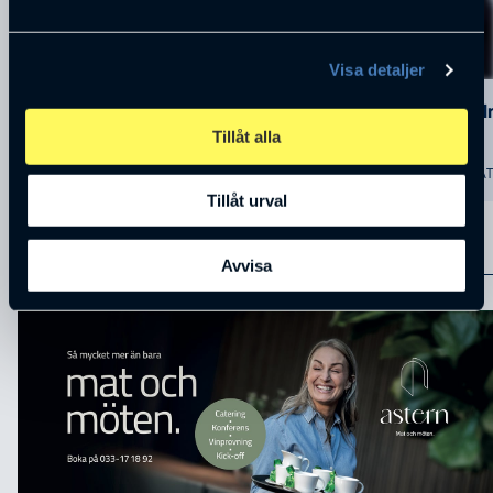
Visa detaljer
Annika Winsth
Sören Ho
Tillåt alla
11 SEP
09 OKT
ASTERN MAT OCH MÖTEN
ASTERN MA
Tillåt urval
ANNONSER
Avvisa