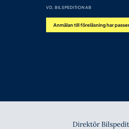
VD, BILSPEDITION AB
Anmälan till föreläsning har passe
Direktör Bilspedi