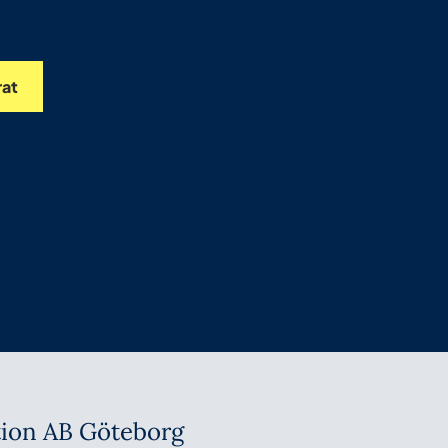
rat
tion AB Göteborg