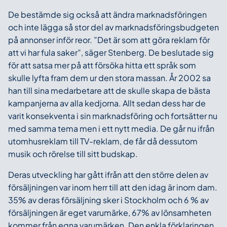
De bestämde sig också att ändra marknadsföringen
och inte lägga så stor del av marknadsföringsbudgeten
på annonser inför reor. ”Det är som att göra reklam för
att vi har fula saker”, säger Stenberg. De beslutade sig
för att satsa mer på att försöka hitta ett språk som
skulle lyfta fram dem ur den stora massan. År 2002 sa
han till sina medarbetare att de skulle skapa de bästa
kampanjerna av alla kedjorna. Allt sedan dess har de
varit konsekventa i sin marknadsföring och fortsätter nu
med samma tema men i ett nytt media. De går nu ifrån
utomhusreklam till TV-reklam, de får då dessutom
musik och rörelse till sitt budskap.
Deras utveckling har gått ifrån att den större delen av
försäljningen var inom herr till att den idag är inom dam.
35% av deras försäljning sker i Stockholm och 6 % av
försäljningen är eget varumärke, 67% av lönsamheten
kommer från egna varumärken. Den enkla förklaringen