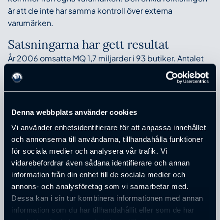
är att de inte har samma kontroll över externa
varumärken.
Satsningarna har gett resultat
År 2006 omsatte MQ 1,7 miljarder i 93 butiker. Antalet
besök i butikerna har ökat i från 17 miljoner under år
2001 till 29 miljoner under år 2006. Detta utan att tala
om att de hade en kofta till ett lågt pris. – Det går att
driva trafik till en butik utan att locka med ett lågt pris,
Denna webbplats använder cookies
säger han. Det ekonomiska resultatet har också
Vi använder enhetsidentifierare för att anpassa innehållet
förbättrats, MQ har slagit branschindex under 44 av 48
och annonserna till användarna, tillhandahålla funktioner
månader sedan 2003.
för sociala medier och analysera vår trafik. Vi
vidarebefordrar även sådana identifierare och annan
De har också förenklat och förtydligat ägarstrukturen
information från din enhet till de sociala medier och
och har också ett riskkapitalbolag som ägare. Et
annons- och analysföretag som vi samarbetar med.
resultat av denna förändring är att beslut kan tas
Dessa kan i sin tur kombinera informationen med annan
snabbare än tidigare.
information som du har tillhandahållit eller som de har