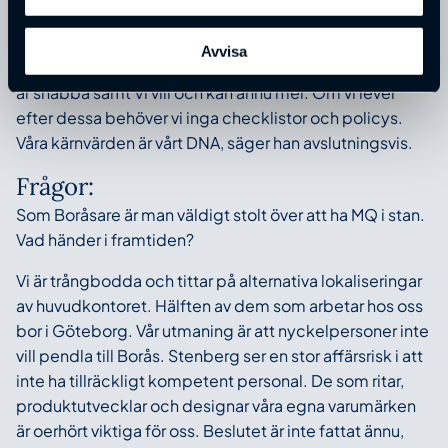
företag och inte ha så mycket checklistor och policys.
Våra fyra kärnvärden, som vi implementerat i hela vår
Avvisa
organisation, är: Vår scen är butiken, Vi är en relation, Vi
är snabba samt Vi vill och kan ännu mer. Om vi lever
efter dessa behöver vi inga checklistor och policys.
Våra kärnvärden är vårt DNA, säger han avslutningsvis.
Frågor:
Som Boråsare är man väldigt stolt över att ha MQ i stan.
Vad händer i framtiden?
Vi är trångbodda och tittar på alternativa lokaliseringar
av huvudkontoret. Hälften av dem som arbetar hos oss
bor i Göteborg. Vår utmaning är att nyckelpersoner inte
vill pendla till Borås. Stenberg ser en stor affärsrisk i att
inte ha tillräckligt kompetent personal. De som ritar,
produktutvecklar och designar våra egna varumärken
är oerhört viktiga för oss. Beslutet är inte fattat ännu,