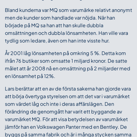
Bland kunderna var MQ som varumärke relativt anonymt
men de kunder som handlade var nöjda. När han
började på MQ sa han att han skulle dubbla
omsättningen och dubbla lönsamheten. Han ville vara
tydlig som ledare, även om han inte visste hur.
År 2001 låg lönsamheten på omkring 5 %. Detta kom
ifrån 76 butiker som omsatte 1 miljard kronor. De satte
målet att år 2008 nå en omsättning på 2 miljarder med
en lönsamhet på 12%.
Lars berättar att en av de första sakerna han gjorde vara
att börja övertyga styrelsen om att det var i varumärket
som värdet låg och inte i deras affärslägen. Den
förändring de genomgått har varit ett byggande av
varumärket MQ. För att visa betydelsen av varumärket
jämför han en Volkswagen Panter med en Bentley. De
byggs på samma fabrik och är i många stycken samma