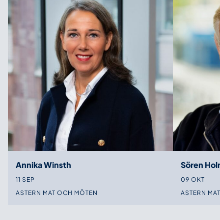
Annika Winsth
Sören Ho
11 SEP
09 OKT
ASTERN MAT OCH MÖTEN
ASTERN MA