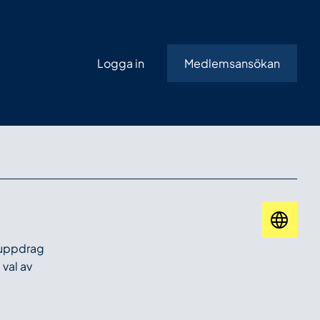
Logga in
Medlemsansökan
 uppdrag
 val av