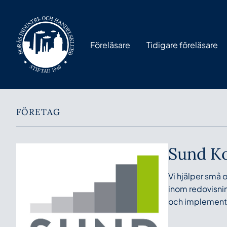
Föreläsare
Tidigare föreläsare
FÖRETAG
Sund Ko
Vi hjälper små
inom redovisnin
och implemente