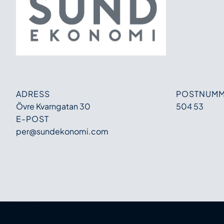
ADRESS
POSTNUM
Övre Kvarngatan 30
504 53
E-POST
per@sundekonomi.com