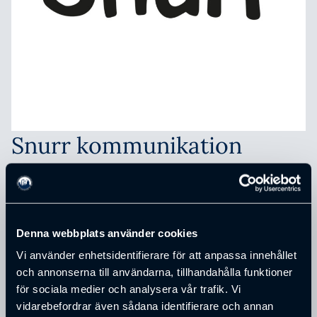
Snurr kommunikation
Okrångligt är ett ord vi gillar. Därför är vi bara tre
personer. Som kund är det oss du träffar och lär känna.
Och tillsammans med dig kommer vi fram till vad det är
ditt företag behöver. Utan att det varken känns
Denna webbplats använder cookies
krångligt, tar lång tid eller kostar multum. Vi förenklar
Vi använder enhetsidentifierare för att anpassa innehållet
det här med kommunikation. Svårare är det inte. För
och annonserna till användarna, tillhandahålla funktioner
dig som vill arbeta med en stor byrå, fast mycket
för sociala medier och analysera vår trafik. Vi
mindre.
vidarebefordrar även sådana identifierare och annan