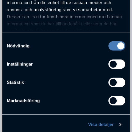
information från din enhet till de sociala medier och
annons- och analysföretag som vi samarbetar med.
Dessa kan i sin tur kombinera informationen med annan
information som du har tillhandahållit eller som de har
samlat in när du har använt deras tjänster.
ADRESS
Samtyckesval
Skaraborgsvägen 21
Nödvändig
POSTNUMMER
50630
STAD
Inställningar
Borås
TELEFONNUMMER
Statistik
0730299405
E-POST
linda@snurrkommunikation.se
Marknadsföring
PERSONER SOM JOBBAR PÅ
SNURR
Visa detaljer
KOMMUNIKATION