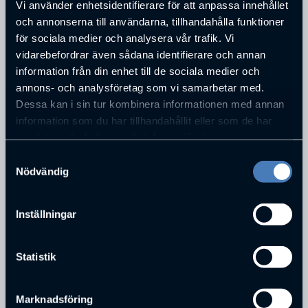
Vi använder enhetsidentifierare för att anpassa innehållet
Box 89
och annonserna till användarna, tillhandahålla funktioner
POSTNUMMER
för sociala medier och analysera vår trafik. Vi
Borås
vidarebefordrar även sådana identifierare och annan
STAD
information från din enhet till de sociala medier och
503 06
annons- och analysföretag som vi samarbetar med.
TELEFONNUMMER
Dessa kan i sin tur kombinera informationen med annan
033133349
information som du har tillhandahållit eller som de har
E-POST
samlat in när du har använt deras tjänster.
info@prhome.se
Samtyckesval
Nödvändig
PERSONER SOM JOBBAR PÅ
PR HOME AB
Inställningar
Statistik
Marknadsföring