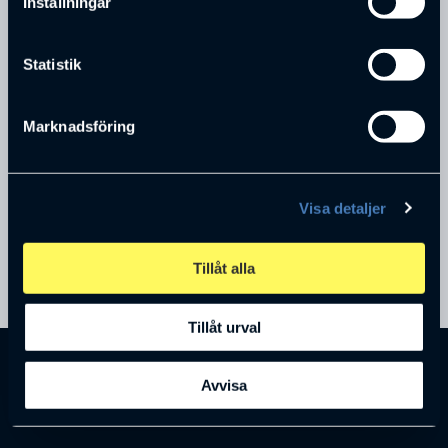
Inställningar
Statistik
Maria Krafft Helgesson
Marknadsföring
Egenföretagare
Mariposa Kompetenscenter AB
Visa detaljer
Tillåt alla
Tillåt urval
Kontakt
Avvisa
info@handelsklubben.se