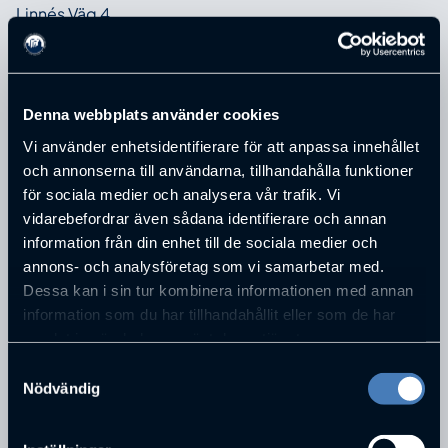
Linnés Väg 4
POSTNUMMER
504 75
STAD
Borås
Denna webbplats använder cookies
TELEFONNUMMER
Vi använder enhetsidentifierare för att anpassa innehållet
0705-160258
och annonserna till användarna, tillhandahålla funktioner
E-POST
för sociala medier och analysera vår trafik. Vi
maria.krafft.helgesson@gmail.com
vidarebefordrar även sådana identifierare och annan
information från din enhet till de sociala medier och
annons- och analysföretag som vi samarbetar med.
PERSONER SOM JOBBAR PÅ
MARIPOSA
Dessa kan i sin tur kombinera informationen med annan
KOMPETENSCENTER AB
information som du har tillhandahållit eller som de har
samlat in när du har använt deras tjänster.
Samtyckesval
Nödvändig