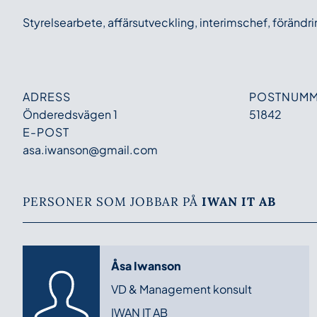
Styrelsearbete, affärsutveckling, interimschef, förändr
ADRESS
POSTNUM
Önderedsvägen 1
51842
E-POST
asa.iwanson@gmail.com
PERSONER SOM JOBBAR PÅ
IWAN IT AB
Åsa Iwanson
VD & Management konsult
IWAN IT AB