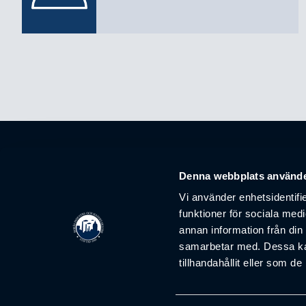
Denna webbplats använde
Vi använder enhetsidentifie
funktioner för sociala medi
annan information från din
samarbetar med. Dessa kan
Borås industri- och handelsklubb är ett nätverk som
tillhandahållit eller som d
ska främja samarbete, förkovran och affärer mellan
företagare i Boråsregionen.