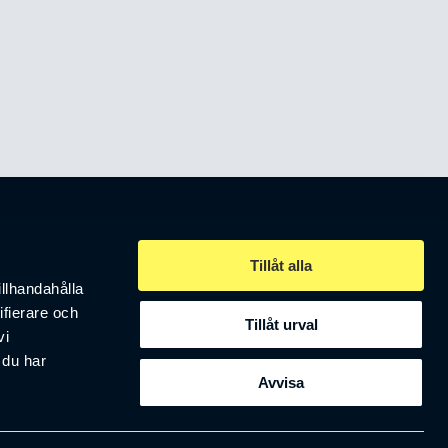
Våra möten
Stadgar
Tillåt alla
.se
illhandahålla
Årsredovisning
ifierare och
Nyheter
Tillåt urval
vi
Personuppgifter
 du har
Avvisa