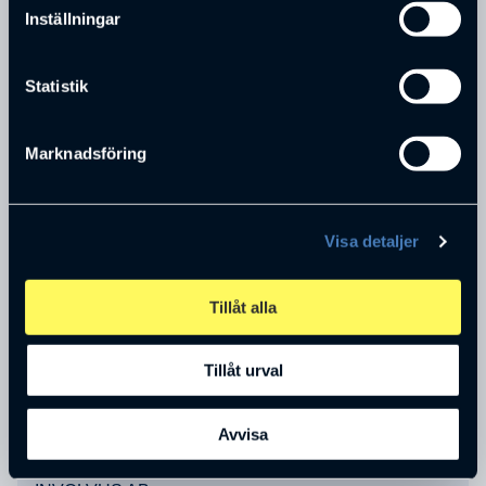
Inställningar
Statistik
Andreas Tärnegård
Marknadsföring
Rådgivare/IT-schef
INVOLVUS AB
Visa detaljer
Tillåt alla
Tillåt urval
Fredrik Svantesson
Avvisa
VD