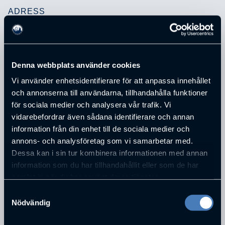
ADRESS
Åsboholmsgatan 6
POSTNUMMER
504 51
STAD
Denna webbplats använder cookies
BORÅS
Vi använder enhetsidentifierare för att anpassa innehållet
TELEFONNUMMER
och annonserna till användarna, tillhandahålla funktioner
0706297723
för sociala medier och analysera vår trafik. Vi
E-POST
vidarebefordrar även sådana identifierare och annan
fredrik.svantesson@involvus.se
information från din enhet till de sociala medier och
annons- och analysföretag som vi samarbetar med.
Dessa kan i sin tur kombinera informationen med annan
PERSONER SOM JOBBAR PÅ
INVOLVUS AB
information som du har tillhandahållit eller som de har
samlat in när du har använt deras tjänster.
Samtyckesval
Nödvändig