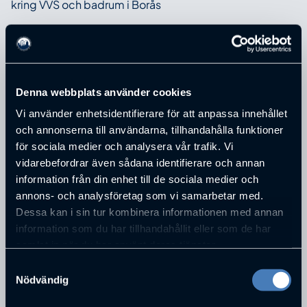
kring VVS och badrum i Borås
Vi hjälper Boråsarna att leva med sina hem
Denna webbplats använder cookies
Vi använder enhetsidentifierare för att anpassa innehållet
och annonserna till användarna, tillhandahålla funktioner
ADRESS
för sociala medier och analysera vår trafik. Vi
Sandlidsgatan 1F
vidarebefordrar även sådana identifierare och annan
POSTNUMMER
information från din enhet till de sociala medier och
50462
annons- och analysföretag som vi samarbetar med.
STAD
Dessa kan i sin tur kombinera informationen med annan
Borås
information som du har tillhandahållit eller som de har
TELEFONNUMMER
samlat in när du har använt deras tjänster.
033-4303040
Samtyckesval
E-POST
Nödvändig
info@hogbergs.se