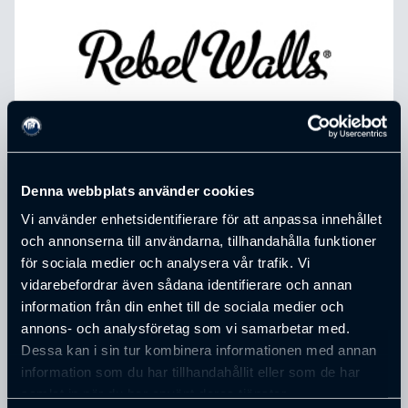
Denna webbplats använder cookies
Vi använder enhetsidentifierare för att anpassa innehållet
Gimmersta Wallpaper AB
och annonserna till användarna, tillhandahålla funktioner
för sociala medier och analysera vår trafik. Vi
vidarebefordrar även sådana identifierare och annan
Ägardrivet entreprenörsföretag med 47 anställda.
information från din enhet till de sociala medier och
Omsättning på 118 miljoner 2021
annons- och analysföretag som vi samarbetar med.
Designar, tillverkar och säljer premiumtapeter till 80
Dessa kan i sin tur kombinera informationen med annan
olika länder.
information som du har tillhandahållit eller som de har
Design & Tillverkning sker här i Borås.
samlat in när du har använt deras tjänster.
Kungliga hovleverantörer.