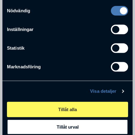
Samtyckesval
Nödvändig
Inställningar
ADRESS
Statistik
Mariedalsgatan 7
POSTNUMMER
Marknadsföring
50331
STAD
Borås
TELEFONNUMMER
Visa detaljer
0731506406
E-POST
Tillåt alla
irene@gimmersta.com
Tillåt urval