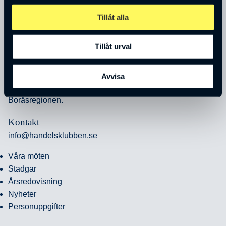
Tillåt alla
Tillåt urval
Borås industri- och handelsklubb är ett nätverk som ska
Avvisa
främja samarbete, förkovran och affärer mellan företagare i
Boråsregionen.
Kontakt
info@handelsklubben.se
Våra möten
Stadgar
Årsredovisning
Nyheter
Personuppgifter