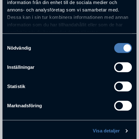
information från din enhet till de sociala medier och
Borås
annons- och analysföretag som vi samarbetar med.
Dessa kan i sin tur kombinera informationen med annan
information som du har tillhandahållit eller som de har
PERSONER SOM JOBBAR PÅ
FOV FABRICS AB
samlat in när du har använt deras tjänster.
Samtyckesval
Nödvändig
Inställningar
Statistik
Mats Lundgren
Marknadsföring
VD
FOV Fabrics AB
Visa detaljer