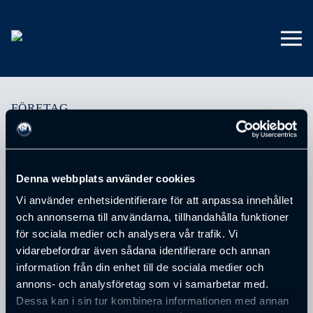
FÖRETAG
Fastighetsbyrån
Denna webbplats använder cookies
Din mäklare i Borås
Vi använder enhetsidentifierare för att anpassa innehållet
Behöver du en mäklare i Borås? Fastighetsbyrån är den
och annonserna till användarna, tillhandahålla funktioner
marknadsledande fastighetsmäklaren i Borås, en stad där
för sociala medier och analysera vår trafik. Vi
vi har funnits och verkat i över 50 år. Vi har kunskapen,
vidarebefordrar även sådana identifierare och annan
tjänsterna och produkterna som krävs för att göra din
information från din enhet till de sociala medier och
annons- och analysföretag som vi samarbetar med.
bostadsaffär så smidig, trygg och lyckad som möjligt!
Dessa kan i sin tur kombinera informationen med annan