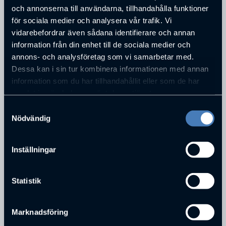
och annonserna till användarna, tillhandahålla funktioner
för sociala medier och analysera vår trafik. Vi
vidarebefordrar även sådana identifierare och annan
information från din enhet till de sociala medier och
annons- och analysföretag som vi samarbetar med.
Dessa kan i sin tur kombinera informationen med annan
ADRESS
information som du har tillhandahållit eller som de har
Stora vägen 8
samlat in när du har använt deras tjänster.
POSTNUMMER
Samtyckesval
507 71
Nödvändig
STAD
Gånghester
Inställningar
TELEFONNUMMER
033-20 46 00
Statistik
Marknadsföring