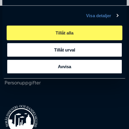
Visa detaljer
Kontakt
info@handelsklubben.se
Tillåt alla
Våra möten
Tillåt urval
Stadgar
Årsredovisning
Avvisa
Nyheter
Personuppgifter