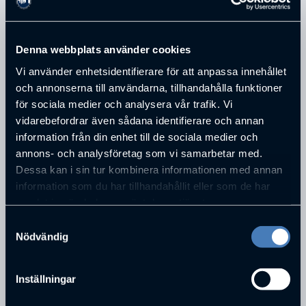
ADRESS
Box 22053
POSTNUMMER
Denna webbplats använder cookies
504 11
STAD
Vi använder enhetsidentifierare för att anpassa innehållet
Borås
och annonserna till användarna, tillhandahålla funktioner
för sociala medier och analysera vår trafik. Vi
vidarebefordrar även sådana identifierare och annan
information från din enhet till de sociala medier och
PERSONER SOM JOBBAR PÅ
EKONOMI &
annons- och analysföretag som vi samarbetar med.
REVISION I BORÅS AB
Dessa kan i sin tur kombinera informationen med annan
information som du har tillhandahållit eller som de har
samlat in när du har använt deras tjänster.
Samtyckesval
Nödvändig
Inställningar