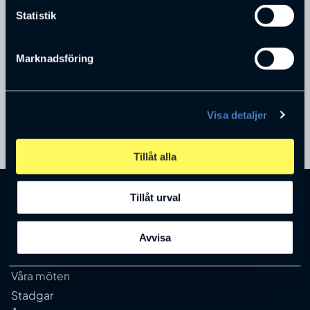
Hans Bertilsson
Statistik
Revisor
Marknadsföring
Ekonomi & Revision i Borås AB
Visa detaljer
Tillåt alla
Tillåt urval
Kontakt
info@handelsklubben.se
Avvisa
Våra möten
Stadgar