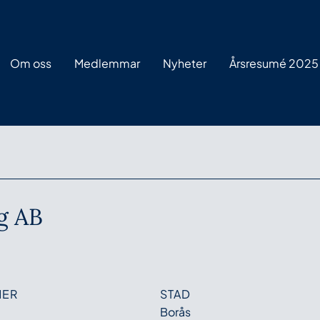
Om oss
Medlemmar
Nyheter
Årsresumé 2025
g AB
MER
STAD
Borås