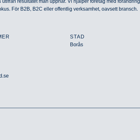
tifrån resultatet man uppnår. Vi hjälper företag med förändring
 fokus. För B2B, B2C eller offentlig verksamhet, oavsett bransch.
MER
STAD
Borås
d.se