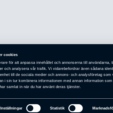
r cookies
ämja samarbete, förkovran och affärer mellan företagare i Boråsr
rare för att anpassa innehållet och annonserna till användarna, t
er och analysera vår trafik. Vi vidarebefordrar även sådana ident
 enhet till de sociala medier och annons- och analysföretag som 
 i sin tur kombinera informationen med annan information som
e har samlat in när du har använt deras tjänster.
Inställningar
Statistik
Marknadsfö