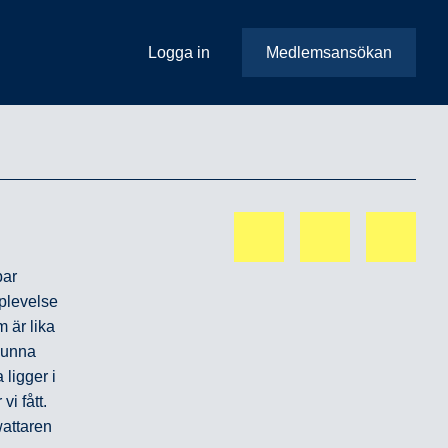
Logga in
Medlemsansökan
bar
pplevelse
 är lika
 kunna
ligger i
i fått.
wattaren