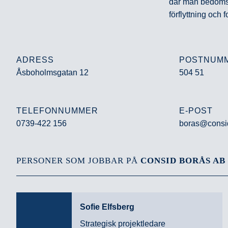
där man bedöms u
förflyttning och
ADRESS
POSTNUM
Åsboholmsgatan 12
504 51
TELEFONNUMMER
E-POST
0739-422 156
boras@consi
PERSONER SOM JOBBAR PÅ
CONSID BORÅS AB
Sofie Elfsberg
Strategisk projektledare