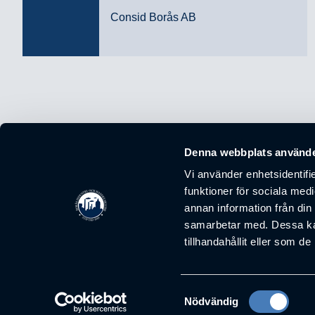
Consid Borås AB
Denna webbplats använde
Borås industri- och handelsklubb är ett nätverk som ska fr
Vi använder enhetsidentifie
funktioner för sociala medi
Kontakt
annan information från din
info@handelsklubben.se
samarbetar med. Dessa kan
tillhandahållit eller som d
Våra möten
Stadgar
Årsredovisning
Samtyckesval
Nödvändig
Nyheter