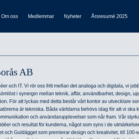
Om oss
Medlemmar
Nyheter
Årsresumé 2025
Borås AB
déer och IT. Vi rör oss fritt mellan det analoga och digitala, vi job
h sömlöst i synergin mellan teknik, affär, användbarhet, design, u
n. För att lyckas med detta består vårt kontor av utvecklare som
atörerna är tekniska. Båda världarna behövs idag för att vi ska
ommunikation och användarupplevelser som når fram. Vår styrka 
idéer och resultat för kunderna, något som syns i de utmärkelser v
t och Guldägget som premierar design och kreativitet, till 100-