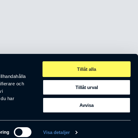
Tillåt alla
egionen.
illhandahålla
ifierare och
Tillåt urval
vi
 du har
Avvisa
ring
Visa detaljer