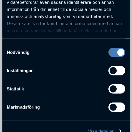
vidarebefordrar även sådana identifierare och annan
information från din enhet till de sociala medier och
ADRESS
annons- och analysföretag som vi samarbetar med.
Arlagatan 2
Dessa kan i sin tur kombinera informationen med annan
POSTNUMMER
information som du har tillhandahållit eller som de har
503 36
samlat in när du har använt deras tjänster.
STAD
Samtyckesval
Borås
Nödvändig
TELEFONNUMMER
0705-731300
E-POST
Inställningar
bertil.larsson@conpera.se
Statistik
PERSONER SOM JOBBAR PÅ
CONPERA AB
Marknadsföring
Visa detaljer