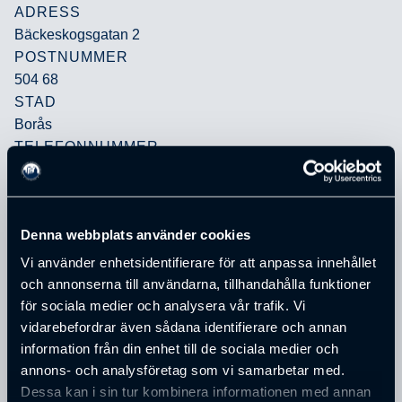
ADRESS
Bäckeskogsgatan 2
POSTNUMMER
504 68
STAD
Borås
TELEFONNUMMER
033-236660
E-POST
info@cavaliere.se
Denna webbplats använder cookies
Vi använder enhetsidentifierare för att anpassa innehållet
PERSONER SOM JOBBAR PÅ
CAVALIERE AB
och annonserna till användarna, tillhandahålla funktioner
för sociala medier och analysera vår trafik. Vi
vidarebefordrar även sådana identifierare och annan
information från din enhet till de sociala medier och
annons- och analysföretag som vi samarbetar med.
Dessa kan i sin tur kombinera informationen med annan