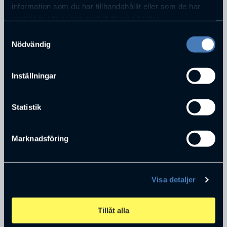
information som du har tillhandahållit eller som de har
samlat in när du har använt deras tjänster.
Samtyckesval
Nödvändig
Jan Frick
VD
Inställningar
Cavaliere AB
Statistik
Marknadsföring
Visa detaljer
Maria Frick
inköpschef
Tillåt alla
Cavaliere AB