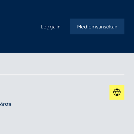
Logga in
Medlemsansökan
törsta