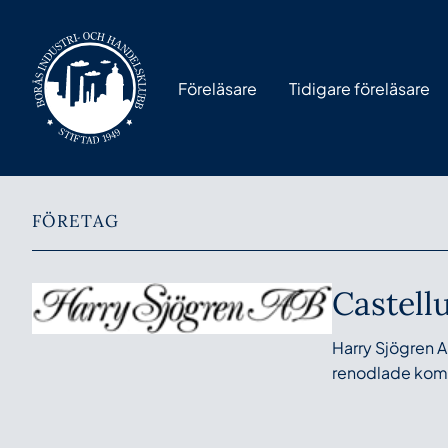
Föreläsare
Tidigare föreläsare
FÖRETAG
Castell
Harry Sjögren A
renodlade komm