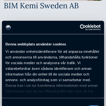
BIM Kemi Sweden AB
ADRESS
Box 3102
POSTNUMMER
Denna webbplats använder cookies
443 03
Vi använder enhetsidentifierare för att anpassa innehållet
STAD
och annonserna till användarna, tillhandahålla funktioner
Stenkullen
för sociala medier och analysera vår trafik. Vi
TELEFONNUMMER
vidarebefordrar även sådana identifierare och annan
+46 302 245 00
information från din enhet till de sociala medier och
E-POST
annons- och analysföretag som vi samarbetar med.
anders.rietz@bimkemi.com
Dessa kan i sin tur kombinera informationen med annan
information som du har tillhandahållit eller som de har
samlat in när du har använt deras tjänster.
PERSONER SOM JOBBAR PÅ
BIM KEMI
Samtyckesval