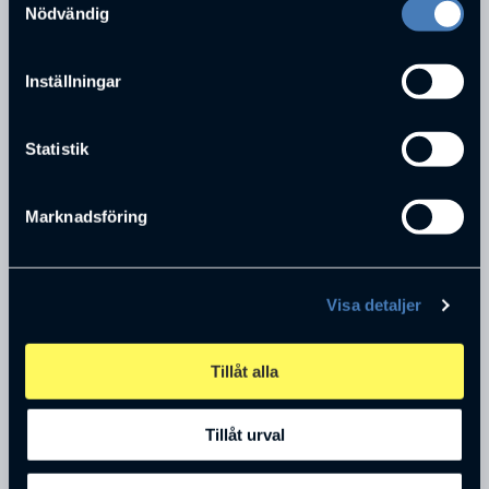
SWEDEN AB
Nödvändig
Inställningar
Statistik
Marknadsföring
Anders Rietz
Visa detaljer
CEO
BIM Kemi Sweden AB
Tillåt alla
Tillåt urval