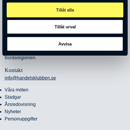
Tillåt alla
Tillåt urval
Borås industri- och handelsklubb är ett nätverk som ska
Avvisa
främja samarbete, förkovran och affärer mellan företagare i
Boråsregionen.
Kontakt
info@handelsklubben.se
Våra möten
Stadgar
Årsredovisning
Nyheter
Personuppgifter