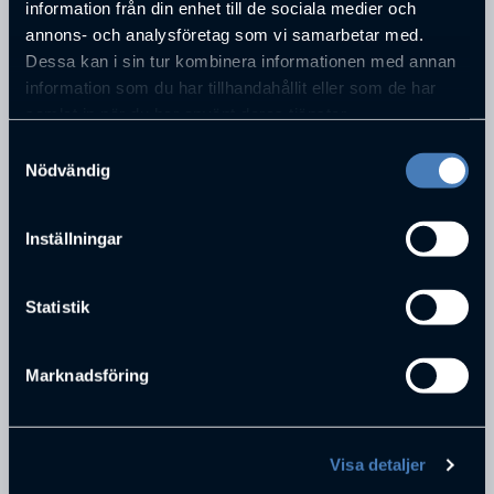
information från din enhet till de sociala medier och
Nittorp
annons- och analysföretag som vi samarbetar med.
Dessa kan i sin tur kombinera informationen med annan
information som du har tillhandahållit eller som de har
PERSONER SOM JOBBAR PÅ
ÄRLIG INVEST AB
samlat in när du har använt deras tjänster.
Samtyckesval
Nödvändig
Inställningar
Statistik
Niklas Nilsson
Marknadsföring
Ägare
Ärlig Invest AB
Visa detaljer