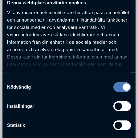
Denna webbplats använder cookies
Vi använder enhetsidentifierare för att anpassa innehållet
ADRESS
och annonserna till användarna, tillhandahålla funktioner
Verkstadsgatan 10
för sociala medier och analysera vår trafik. Vi
POSTNUMMER
vidarebefordrar även sådana identifierare och annan
50462
information från din enhet till de sociala medier och
STAD
annons- och analysföretag som vi samarbetar med.
Borås
Dessa kan i sin tur kombinera informationen med annan
TELEFONNUMMER
information som du har tillhandahållit eller som de har
033-413000
samlat in när du har använt deras tjänster.
E-POST
Samtyckesval
info@plantairum.se
Nödvändig
Inställningar
PERSONER SOM JOBBAR PÅ
AB PLANTAIRUM
Statistik