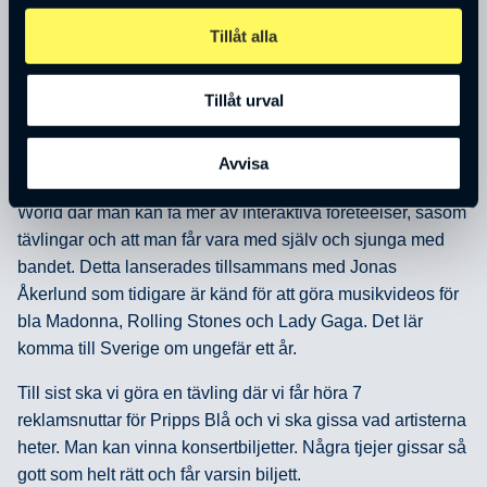
Staffan menar att det finns inget som är så starkt som
Tillåt alla
musik. Det är en genväg till konsumentens medvetande att
man förpackar varumärket med musik.
Tillåt urval
Nu börjar man använda varumärket ABBA . Det finns en
stor efterfrågan på detta genom framförallt ”Mamma Mia”.
Avvisa
Man vill uppleva mer av ABBA och därför skapas ABBA
World där man kan få mer av interaktiva företeelser, såsom
tävlingar och att man får vara med själv och sjunga med
bandet. Detta lanserades tillsammans med Jonas
Åkerlund som tidigare är känd för att göra musikvideos för
bla Madonna, Rolling Stones och Lady Gaga. Det lär
komma till Sverige om ungefär ett år.
Till sist ska vi göra en tävling där vi får höra 7
reklamsnuttar för Pripps Blå och vi ska gissa vad artisterna
heter. Man kan vinna konsertbiljetter. Några tjejer gissar så
gott som helt rätt och får varsin biljett.