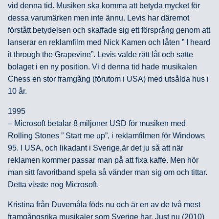
vid denna tid. Musiken ska komma att betyda mycket för
dessa varumärken men inte ännu. Levis har däremot
förstått betydelsen och skaffade sig ett försprång genom att
lanserar en reklamfilm med Nick Kamen och låten ” I heard
it through the Grapevine”. Levis valde rätt låt och satte
bolaget i en ny position. Vi d denna tid hade musikalen
Chess en stor framgång (förutom i USA) med utsålda hus i
10 år.
1995
– Microsoft betalar 8 miljoner USD för musiken med
Rolling Stones ” Start me up”, i reklamfilmen för Windows
95. I USA, och likadant i Sverige,är det ju så att när
reklamen kommer passar man på att fixa kaffe. Men hör
man sitt favoritband spela så vänder man sig om och tittar.
Detta visste nog Microsoft.
Kristina från Duvemåla föds nu och är en av de två mest
framgångsrika musikaler som Sverige har. Just nu (2010)