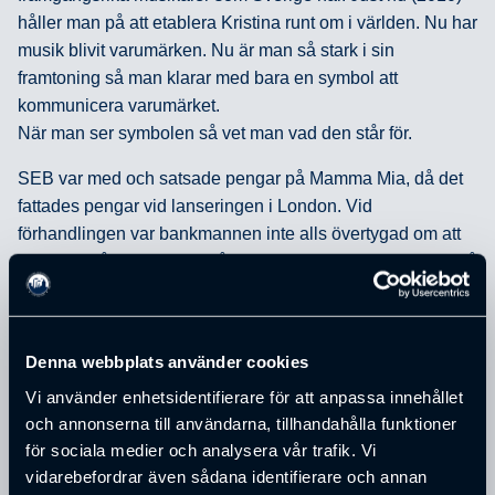
håller man på att etablera Kristina runt om i världen. Nu har
musik blivit varumärken. Nu är man så stark i sin
framtoning så man klarar med bara en symbol att
kommunicera varumärket.
När man ser symbolen så vet man vad den står för.
SEB var med och satsade pengar på Mamma Mia, då det
fattades pengar vid lanseringen i London. Vid
förhandlingen var bankmannen inte alls övertygad om att
detta var något att satsa på. Vid sista mötet med banken då
den finansiella strukturen skulle diskuteras tog Staffan med
sig Björn Ulvaeus. Bankmannen frågar Björn Ulvaeus vad
Mamma Mia ska handla om och Björn framförde historien
Denna webbplats använder cookies
sjungandes. Staffan tror att detta var det avgörande. Det
Vi använder enhetsidentifierare för att anpassa innehållet
blev den mest lönsamma satsningen någonsin i ett
och annonserna till användarna, tillhandahålla funktioner
varumärke för SEB.
för sociala medier och analysera vår trafik. Vi
2006
vidarebefordrar även sådana identifierare och annan