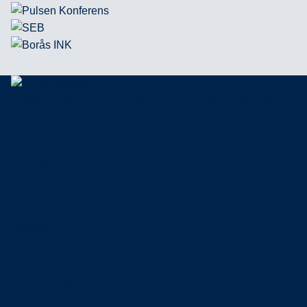
Borås industri- och handelsklubb är ett nätverk som ska
främja samarbete, förkovran och affärer mellan företagare i
Boråsregionen.
Kontakt
info@handelsklubben.se
Våra möten
Stadgar
Årsredovisning
Nyheter
Personuppgifter