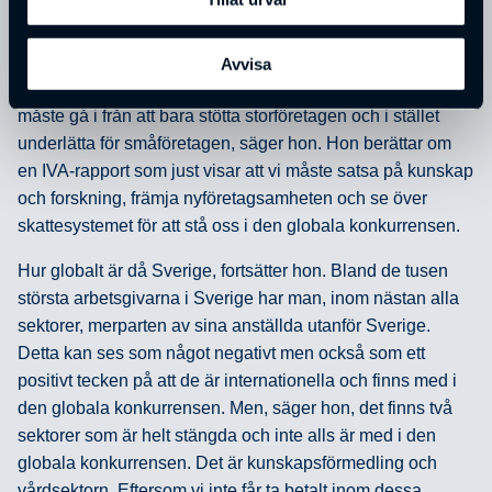
lönsamt att bygga fabriken i Sverige. Det finns flera sådana
exempel, vi måste gynna kapitalet att satsa på forskning
och utveckling i Sverige, fortsätter hon. Om andra får 30 %
Avvisa
avdrag på sina forskningssatsningar, hamnar vi efter. Vi
måste gå i från att bara stötta storföretagen och i stället
underlätta för småföretagen, säger hon. Hon berättar om
en IVA-rapport som just visar att vi måste satsa på kunskap
och forskning, främja nyföretagsamheten och se över
skattesystemet för att stå oss i den globala konkurrensen.
Hur globalt är då Sverige, fortsätter hon. Bland de tusen
största arbetsgivarna i Sverige har man, inom nästan alla
sektorer, merparten av sina anställda utanför Sverige.
Detta kan ses som något negativt men också som ett
positivt tecken på att de är internationella och finns med i
den globala konkurrensen. Men, säger hon, det finns två
sektorer som är helt stängda och inte alls är med i den
globala konkurrensen. Det är kunskapsförmedling och
vårdsektorn. Eftersom vi inte får ta betalt inom dessa