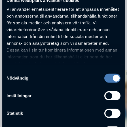
Denna webbplats använder cookies
Vi använder enhetsidentifierare för att anpassa innehållet
LänsarbetsDirektör
och annonserna till användarna, tillhandahålla funktioner
Länsarbetsnämnden Borås
för sociala medier och analysera vår trafik. Vi
vidarebefordrar även sådana identifierare och annan
information från din enhet till de sociala medier och
annons- och analysföretag som vi samarbetar med.
Dessa kan i sin tur kombinera informationen med annan
information som du har tillhandahållit eller som de har
KOMMANDE FÖRELÄSNINGAR
samlat in när du har använt deras tjänster.
Samtyckesval
Nödvändig
Inställningar
Statistik