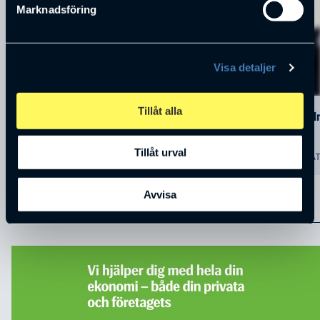
Marknadsföring
Visa detaljer
Tillåt alla
Annika Winsth
Sören Ho
11 SEP
09 OKT
Tillåt urval
ASTERN MAT OCH MÖTEN
ASTERN MA
Avvisa
ANNONSER