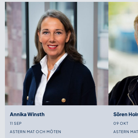
Annika Winsth
Sören Ho
11 SEP
09 OKT
ASTERN MAT OCH MÖTEN
ASTERN MA