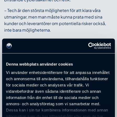
– Tech är den största möjligheten för att klara våra
utmaningar, men man måste kunna prata med sina
kunder och leverantörer om potentiella risker också,
inte bara möjligheterna.
Ida visade en sammanställning över flera EU-direktiv
som företagen har att förhålla sig till, en lång rad
institutioner som sätter upp principer och mål för
hållbarhetsarbetet, olika standarder och ramverk och
Denna webbplats använder cookies
inte minst adekvata index och rankingar.
Vi använder enhetsidentifierare för att anpassa innehållet
Nu vaknar styrelserna
och annonserna till användarna, tillhandahålla funktioner
för sociala medier och analysera vår trafik. Vi
– Den stora grejen just nu är att EU under 2024 satte
vidarebefordrar även sådana identifierare och annan
CSRD-direktivet (lagstiftning om företagens
information från din enhet till de sociala medier och
hållbarhetsrapportering), som vänder upp och ned på
annons- och analysföretag som vi samarbetar med.
allting. Det finns ett före och ett efter. Detta direktiv
Dessa kan i sin tur kombinera informationen med annan
innebär att alla svenska företag med fler än 500
information som du har tillhandahållit eller som de har