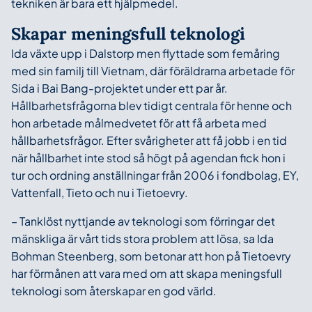
tekniken är bara ett hjälpmedel.
Skapar meningsfull teknologi
Ida växte upp i Dalstorp men flyttade som femåring
med sin familj till Vietnam, där föräldrarna arbetade för
Sida i Bai Bang-projektet under ett par år.
Hållbarhetsfrågorna blev tidigt centrala för henne och
hon arbetade målmedvetet för att få arbeta med
hållbarhetsfrågor. Efter svårigheter att få jobb i en tid
när hållbarhet inte stod så högt på agendan fick hon i
tur och ordning anställningar från 2006 i fondbolag, EY,
Vattenfall, Tieto och nu i Tietoevry.
– Tanklöst nyttjande av teknologi som förringar det
mänskliga är vårt tids stora problem att lösa, sa Ida
Bohman Steenberg, som betonar att hon på Tietoevry
har förmånen att vara med om att skapa meningsfull
teknologi som återskapar en god värld.