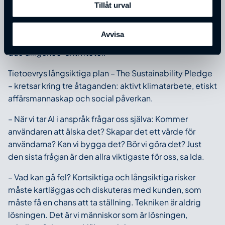
jättetydliga. Därtill har styrelsens roll förtydligats och
Tillåt urval
inom ramen för styrelsearbete ingår också utvärdering
av hållbarhetsmål, utfall i förhållande till mål, det vill
Avvisa
säga själva hållbarhetsprestanda samt utvärdering av
due diligence-aktiviteter.
Tietoevrys långsiktiga plan – The Sustainability Pledge
– kretsar kring tre åtaganden: aktivt klimatarbete, etiskt
affärsmannaskap och social påverkan.
– När vi tar AI i anspråk frågar oss själva: Kommer
användaren att älska det? Skapar det ett värde för
användarna? Kan vi bygga det? Bör vi göra det? Just
den sista frågan är den allra viktigaste för oss, sa Ida.
– Vad kan gå fel? Kortsiktiga och långsiktiga risker
måste kartläggas och diskuteras med kunden, som
måste få en chans att ta ställning. Tekniken är aldrig
lösningen. Det är vi människor som är lösningen,