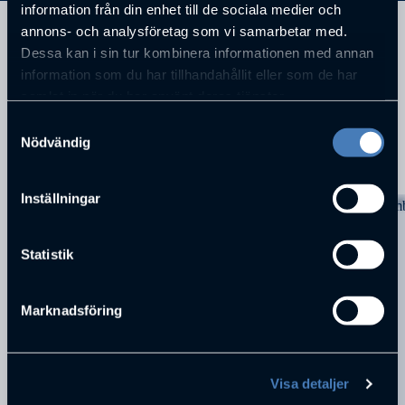
information från din enhet till de sociala medier och
annons- och analysföretag som vi samarbetar med.
Statssekreterare Finansdepartementet
Dessa kan i sin tur kombinera informationen med annan
information som du har tillhandahållit eller som de har
samlat in när du har använt deras tjänster.
Samtyckesval
Nödvändig
KOMMANDE FÖRELÄSNINGAR
Inställningar
Statistik
Marknadsföring
Visa detaljer