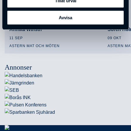
Tillåt urval
Avvisa
Annika Winsth
Sören Ho
11 SEP
09 OKT
ASTERN MAT OCH MÖTEN
ASTERN MA
Annonser