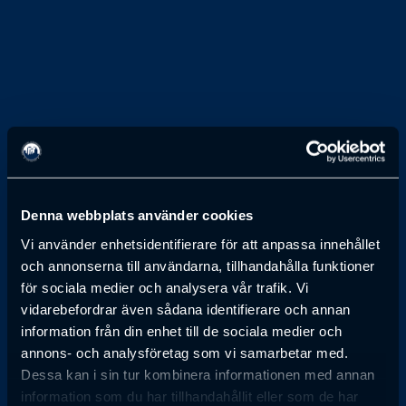
1 JANUARI 1991
Denna webbplats använder cookies
Bo Rydin
Vi använder enhetsidentifierare för att anpassa innehållet
och annonserna till användarna, tillhandahålla funktioner
STYRELSEORDFÖRANDE, SCA
för sociala medier och analysera vår trafik. Vi
vidarebefordrar även sådana identifierare och annan
information från din enhet till de sociala medier och
Anmälan till föreläsning har passerat
annons- och analysföretag som vi samarbetar med.
Dessa kan i sin tur kombinera informationen med annan
information som du har tillhandahållit eller som de har