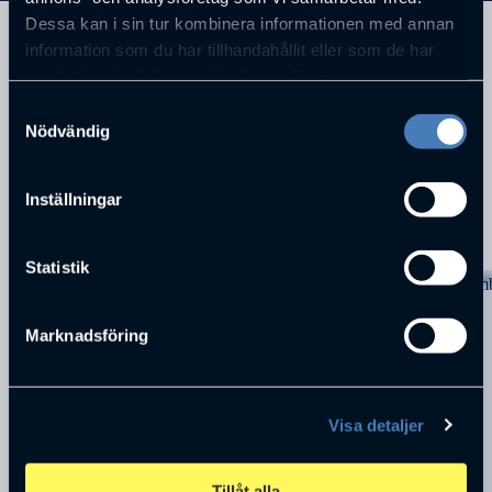
Dessa kan i sin tur kombinera informationen med annan
BankDirektör Svenska Handelsbanken
information som du har tillhandahållit eller som de har
samlat in när du har använt deras tjänster.
Skövde
Samtyckesval
Nödvändig
Inställningar
KOMMANDE FÖRELÄSNINGAR
Statistik
Marknadsföring
Visa detaljer
Tillåt alla