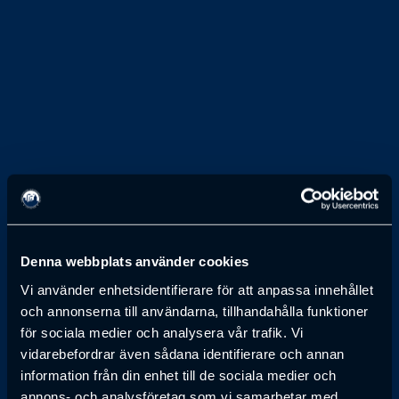
1 JANUARI 1968
Stig Bengtsson
Denna webbplats använder cookies
BANKDIREKTÖR, SVENSKA HANDELSBANKEN, SKÖVDE
Vi använder enhetsidentifierare för att anpassa innehållet
och annonserna till användarna, tillhandahålla funktioner
för sociala medier och analysera vår trafik. Vi
Anmälan till föreläsning har passerat
vidarebefordrar även sådana identifierare och annan
information från din enhet till de sociala medier och
annons- och analysföretag som vi samarbetar med.