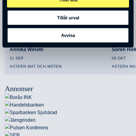
Tillåt urval
Avvisa
Annika Winsth
Sören Ho
11 SEP
09 OKT
ASTERN MAT OCH MÖTEN
ASTERN MA
Annonser