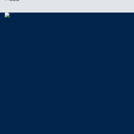
Borås industri- och handelsklubb är ett nätverk som ska
främja samarbete, förkovran och affärer mellan företagare i
Boråsregionen.
Kontakt
info@handelsklubben.se
Våra möten
Stadgar
Årsredovisning
Nyheter
Personuppgifter