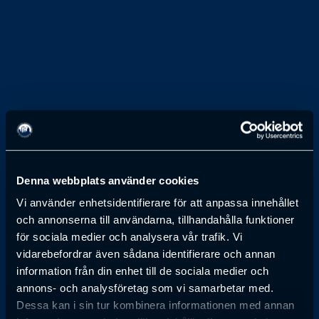
1 JANUARI 1974
Denna webbplats använder cookies
Gösta Bystedt
Vi använder enhetsidentifierare för att anpassa innehållet
och annonserna till användarna, tillhandahålla funktioner
VD, ELECTROLUX AB
för sociala medier och analysera vår trafik. Vi
vidarebefordrar även sådana identifierare och annan
Anmälan till föreläsning har passerat
information från din enhet till de sociala medier och
annons- och analysföretag som vi samarbetar med.
Dessa kan i sin tur kombinera informationen med annan