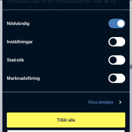
information som du har tillhandahållit eller som de har
samlat in när du har använt deras tjänster.
Direktör Electrolux AB Stockholm
Samtyckesval
Nödvändig
Inställningar
KOMMANDE FÖRELÄSNINGAR
Statistik
Marknadsföring
Visa detaljer
Tillåt alla