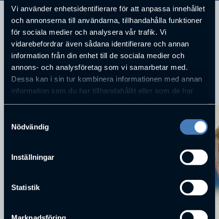
Vi använder enhetsidentifierare för att anpassa innehållet
och annonserna till användarna, tillhandahålla funktioner
Göteborgs Operan
för sociala medier och analysera vår trafik. Vi
vidarebefordrar även sådana identifierare och annan
information från din enhet till de sociala medier och
annons- och analysföretag som vi samarbetar med.
Dessa kan i sin tur kombinera informationen med annan
information som du har tillhandahållit eller som de har
KOMMANDE FÖRELÄSNINGAR
samlat in när du har använt deras tjänster.
Samtyckesval
Nödvändig
Inställningar
Statistik
Marknadsföring