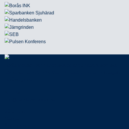
Borås industri- och handelsklubb är ett nätverk som ska
främja samarbete, förkovran och affärer mellan företagare i
Boråsregionen.
Kontakt
info@handelsklubben.se
Våra möten
Stadgar
Årsredovisning