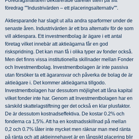
Föredragshållaren deklarerade därefter titeln på sitt
föredrag ””Industrivärden – ett placeringsalternativ””.
Aktiesparande har slagit ut alla andra sparformer under de
senaste åren. Industrivärden är ett bra alternativ för de som
vill aktiespara. Ett investmentbolag är ägare i ett antal
företag vilket innebär att aktieägarna får en god
riskspridning. Det kan man få i olika typer av fonder också.
Men det finns vissa institutionella skillnader mellan Fonder
och Investmentbolag. Investmentbolagen är inte passiva
utan försöker ta ett ägaransvar och påverka de bolag de är
aktieägare i. Det kommer aktieägarna tillgodo.
Investmentbolagen har dessutom möjlighet att låna kapital
vilket fonder inte har. Genom att Investmentbolagen har en
särskild skattelagstiftning ger det också en klar plusfaktor.
De är dessutom kostnadseffektiva. De kostar 0.2% och
fonderna ca 1,5%. Att ha en kostnadsskillnad på mellan
0,2 och 0.7% låter inte mycket men räknar man med ränta
på ränta och att aktieinnehavet är en långsikt placering blir