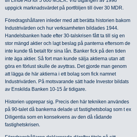
till Linde AG för 3 600 MSEK. Vid utgången av 1998
uppgick marknadsvärdet på portföljen till över 30 MDR.
Föredragshållaren inleder med att berätta historien bakom
Industrivärden och hur verksamheten bildades 1944.
Handelsbanken hade efter 30-talskrisen fått ta till sig en
stor mängd aktier och lagt beslag på panterna eftersom de
inte kunde få betalt för sina lån. Banker fick på den tiden
inte äga aktier. Så fort man kunde sälja aktierna utan att
göra en förlust skulle de avyttras. Det gjorde man genom
att lägga de här aktierna i ett bolag som fick namnet
Industrivärden. På motsvarande sätt hade Investor bildats
av Enskilda Banken 10-15 år tidigare.
Historien upprepar sig. Precis den här tekniken användes
på 90-talet då bankerna delade ut fastighetsbolag som t ex
Diligentia som en konsekvens av den då rådande
fastighetskrisen.