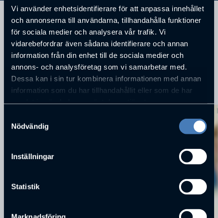
Vi använder enhetsidentifierare för att anpassa innehållet
och annonserna till användarna, tillhandahålla funktioner
Stadsplanearkitekt Jönköpings Stad
för sociala medier och analysera vår trafik. Vi
vidarebefordrar även sådana identifierare och annan
information från din enhet till de sociala medier och
annons- och analysföretag som vi samarbetar med.
Dessa kan i sin tur kombinera informationen med annan
information som du har tillhandahållit eller som de har
KOMMANDE FÖRELÄSNINGAR
samlat in när du har använt deras tjänster.
Samtyckesval
Nödvändig
Inställningar
Statistik
Marknadsföring