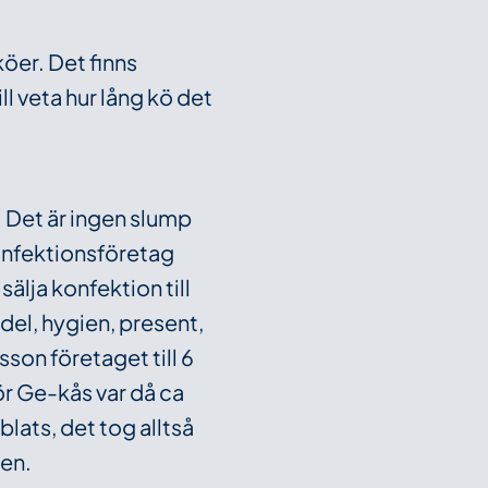
köer. Det finns
l veta hur lång kö det
 Det är ingen slump
konfektionsföretag
sälja konfektion till
del, hygien, present,
sson företaget till 6
r Ge-kås var då ca
ats, det tog alltså
den.