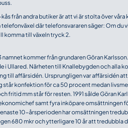
buss.
kås från andra butiker är att vi är stolta över våra 
 telefonväxel där telefonsvararen säger: Om du vil
ll komma till växeln tryck 2.
3 namnet kommer från grundaren Göran Karlsson.
 i Ullared. Närheten till Knallebygden och alla 
g till affärsidén. Ursprungligen var affärsidén att 
ag står konfektion för ca 50 procent medan livsme
h fritid mm står för resten. 1991 sålde Göran Karl
ekonomichef samt fyra inköpare omsättningen fö
enaste 10-årsperioden har omsättningen tredubbl
ngen 680 mkr och ytterligare 10 år att tredubbla 