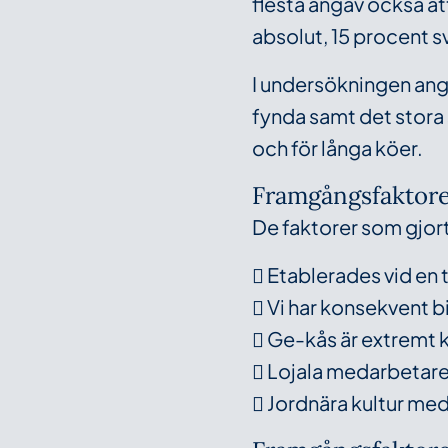
flesta angav också at
absolut, 15 procent s
I undersökningen anga
fynda samt det stora 
och för långa köer.
Framgångsfaktor
De faktorer som gjort 
 Etablerades vid en t
 Vi har konsekvent b
 Ge-kås är extremt 
 Lojala medarbetare 
 Jordnära kultur me