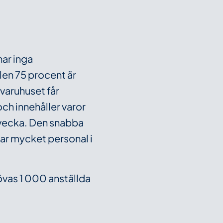
har inga
elen 75 procent är
varuhuset får
ch innehåller varor
 vecka. Den snabba
rar mycket personal i
hövas 1 000 anställda