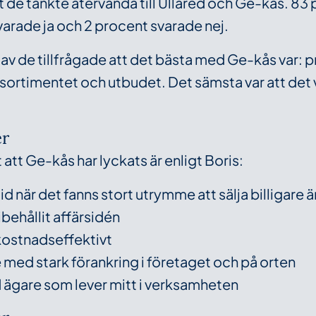
t de tänkte återvända till Ullared och Ge-kås. 83 
varade ja och 2 procent svarade nej.
v de tillfrågade att det bästa med Ge-kås var: pr
sortimentet och utbudet. Det sämsta var att det 
er
att Ge-kås har lyckats är enligt Boris:
id när det fanns stort utrymme att sälja billigare ä
ibehållit affärsidén
kostnadseffektivt
med stark förankring i företaget och på orten
d ägare som lever mitt i verksamheten