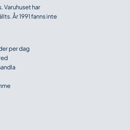
s. Varuhuset har
lts. År 1991 fanns inte
der per dag
red
 handla
timme