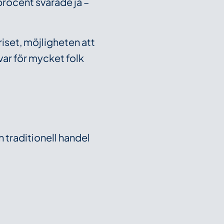
procent svarade ja –
iset, möjligheten att
var för mycket folk
n traditionell handel