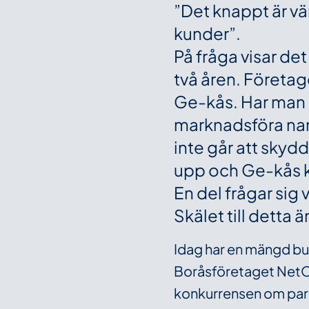
”Det knappt är vär
kunder”.
På fråga visar det
två åren. Företage
Ge-kås. Har man 
marknadsföra nam
inte går att skyd
upp och Ge-kås k
En del frågar sig 
Skälet till detta ä
Idag har en mängd but
Boråsföretaget NetOn
konkurrensen om parke