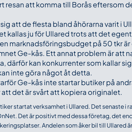
t resan att komma till Borås eftersom de 
 sig att de flesta bland åhörarna varit i 
t kallas ju för Ullared trots att det egen
en marknadsföringsbudget på 50 tkr är d
net Ge-kås. Ett annat problem är att n
da, därför kan konkurrenter som kallar si
an inte göra något åt detta.
varför Ge-kås inte startar butiker på andra
r att det är svårt att kopiera originalet.
iker startat verksamhet i Ullared. Det senaste i r
Net. Det är positivt med dessa företag, det en
ringsplatser. Andelen som åker bil till Ullared 