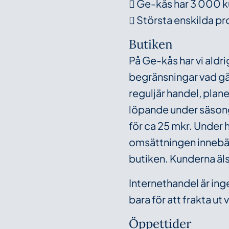
 Ge-kås har 3 000 k
 Största enskilda pro
Butiken
På Ge-kås har vi aldri
begränsningar vad gäl
reguljär handel, plan
löpande under säsonge
för ca 25 mkr. Under
omsättningen innebär 
butiken. Kunderna älsk
Internethandel är ing
bara för att frakta ut 
Öppettider