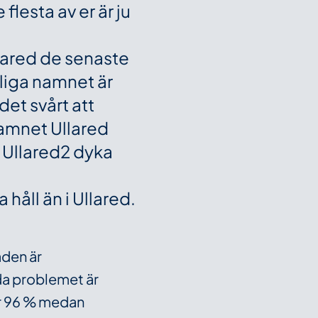
flesta av er är ju
Ullared de senaste
tliga namnet är
et svårt att
amnet Ullared
g Ullared2 dyka
 håll än i Ullared.
aden är
da problemet är
är 96 % medan