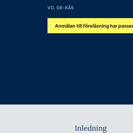
VD, GE-KÅS
Anmälan till föreläsning har passe
Inledning