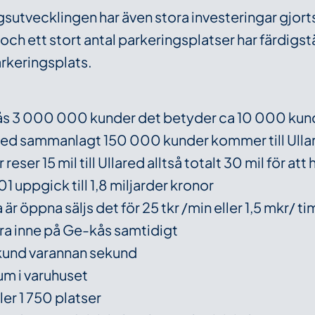
sutvecklingen har även stora investeringar gjort
ch ett stort antal parkeringsplatser har färdigstäl
arkeringsplats.
ås 3 000 000 kunder det betyder ca 10 000 kun
med sammanlagt 150 000 kunder kommer till Ulla
ser 15 mil till Ullared alltså totalt 30 mil för att
1 uppgick till 1,8 miljarder kronor
 är öppna säljs det för 25 tkr /min eller 1,5 mkr/ 
ara inne på Ge-kås samtidigt
n kund varannan sekund
um i varuhuset
ler 1 750 platser