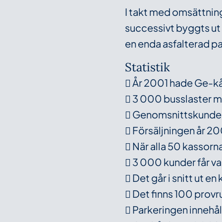
I takt med omsättning
successivt byggts ut o
en enda asfalterad p
Statistik
 År 2001 hade Ge-k
 3 000 busslaster 
 Genomsnittskunder re
 Försäljningen år 200
 När alla 50 kassorna
 3 000 kunder får v
 Det går i snitt ut e
 Det finns 100 provr
 Parkeringen innehål