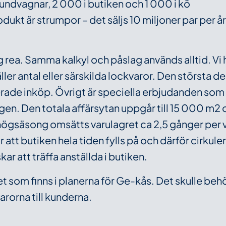
undvagnar, 2 000 i butiken och 1 000 i kö
dukt är strumpor – det säljs 10 miljoner par per år
g rea. Samma kalkyl och påslag används alltid. Vi 
ler antal eller särskilda lockvaror. Den största d
erade inköp. Övrigt är speciella erbjudanden som 
n. Den totala affärsytan uppgår till 15 000 m2 o
 högsäsong omsätts varulagret ca 2,5 gånger per
att butiken hela tiden fylls på och därför cirkule
ar att träffa anställda i butiken.
et som finns i planerna för Ge-kås. Det skulle be
varorna till kunderna.