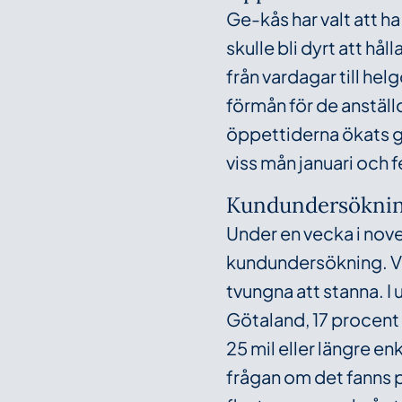
Ge-kås har valt att ha
skulle bli dyrt att h
från vardagar till helg
förmån för de anställ
öppettiderna ökats g
viss mån januari och f
Kundundersökni
Under en vecka i nov
kundundersökning. Vi 
tvungna att stanna. I
Götaland, 17 procent
25 mil eller längre e
frågan om det fanns p