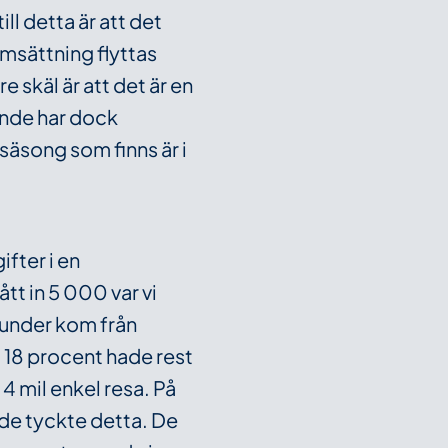
ll detta är att det
omsättning flyttas
e skäl är att det är en
rande har dock
säsong som finns är i
fter i en
tt in 5 000 var vi
kunder kom från
 18 procent hade rest
4 mil enkel resa. På
 de tyckte detta. De