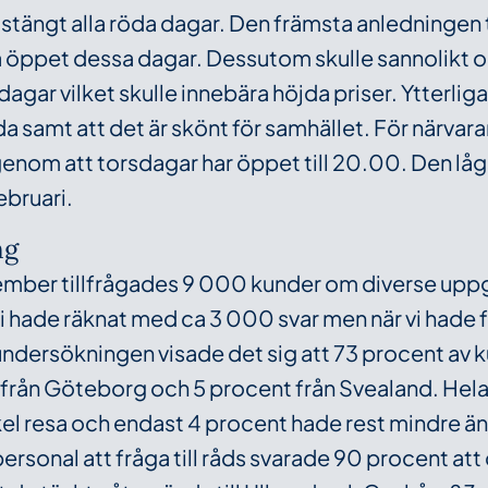
 stängt alla röda dagar. Den främsta anledningen ti
ålla öppet dessa dagar. Dessutom skulle sannolikt 
dagar vilket skulle innebära höjda priser. Ytterligar
da samt att det är skönt för samhället. För närva
enom att torsdagar har öppet till 20.00. Den låg
ebruari.
ng
ember tillfrågades 9 000 kunder om diverse uppgi
hade räknat med ca 3 000 svar men när vi hade få
 undersökningen visade det sig att 73 procent av 
 från Göteborg och 5 procent från Svealand. Hela
nkel resa och endast 4 procent hade rest mindre än 
ersonal att fråga till råds svarade 90 procent att