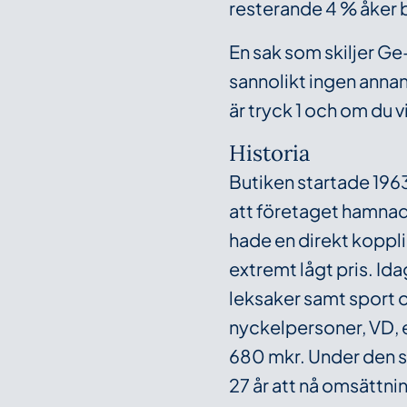
resterande 4 % åker 
En sak som skiljer Ge-
sannolikt ingen annan
är tryck 1 och om du vi
Historia
Butiken startade 196
att företaget hamnade
hade en direkt kopplin
extremt lågt pris. Id
leksaker samt sport oc
nyckelpersoner, VD, 
680 mkr. Under den s
27 år att nå omsättni