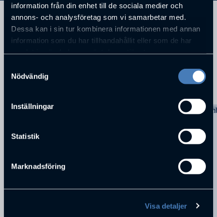
information från din enhet till de sociala medier och
annons- och analysföretag som vi samarbetar med.
Rektor Viskadalens Folkhögskola Seglora
Dessa kan i sin tur kombinera informationen med annan
information som du har tillhandahållit eller som de har
samlat in när du har använt deras tjänster.
Samtyckesval
Nödvändig
KOMMANDE FÖRELÄSNINGAR
Inställningar
Statistik
Marknadsföring
Visa detaljer