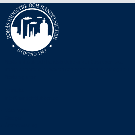
Borås industri- och handelsklubb är ett nätverk som ska
främja samarbete, förkovran och affärer mellan företagare i
Boråsregionen.
Kontakt
info@handelsklubben.se
Våra möten
Stadgar
Årsredovisning
Nyheter