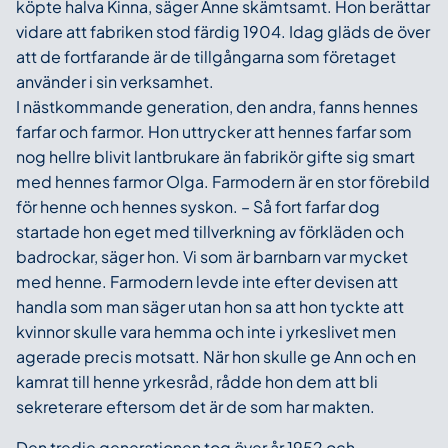
köpte halva Kinna, säger Anne skämtsamt. Hon berättar
vidare att fabriken stod färdig 1904. Idag gläds de över
att de fortfarande är de tillgångarna som företaget
använder i sin verksamhet.
I nästkommande generation, den andra, fanns hennes
farfar och farmor. Hon uttrycker att hennes farfar som
nog hellre blivit lantbrukare än fabrikör gifte sig smart
med hennes farmor Olga. Farmodern är en stor förebild
för henne och hennes syskon. – Så fort farfar dog
startade hon eget med tillverkning av förkläden och
badrockar, säger hon. Vi som är barnbarn var mycket
med henne. Farmodern levde inte efter devisen att
handla som man säger utan hon sa att hon tyckte att
kvinnor skulle vara hemma och inte i yrkeslivet men
agerade precis motsatt. När hon skulle ge Ann och en
kamrat till henne yrkesråd, rådde hon dem att bli
sekreterare eftersom det är de som har makten.
Den tredje generationen tog över år 1952 och