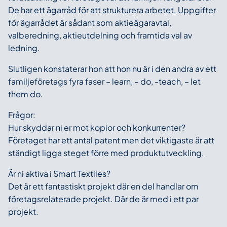
De har ett ägarråd för att strukturera arbetet. Uppgifter
för ägarrådet är sådant som aktieägaravtal,
valberedning, aktieutdelning och framtida val av
ledning.
Slutligen konstaterar hon att hon nu är i den andra av ett
familjeföretags fyra faser – learn, – do, -teach, – let
them do.
Frågor:
Hur skyddar ni er mot kopior och konkurrenter?
Företaget har ett antal patent men det viktigaste är att
ständigt ligga steget förre med produktutveckling.
Är ni aktiva i Smart Textiles?
Det är ett fantastiskt projekt där en del handlar om
företagsrelaterade projekt. Där de är med i ett par
projekt.