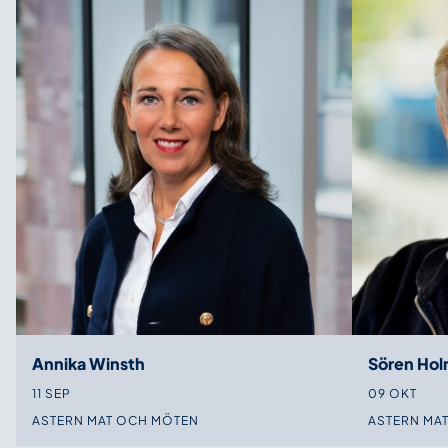
Annika Winsth
Sören Ho
11 SEP
09 OKT
ASTERN MAT OCH MÖTEN
ASTERN MA