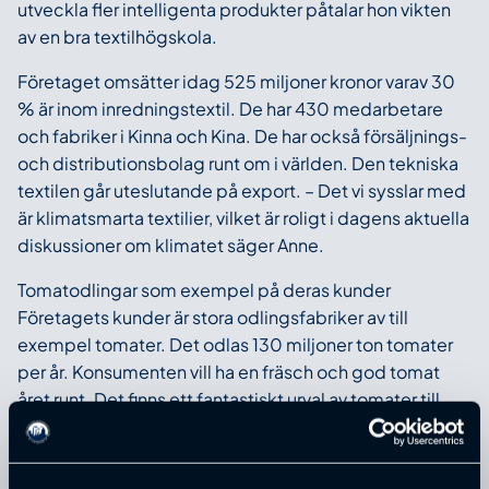
utveckla fler intelligenta produkter påtalar hon vikten
av en bra textilhögskola.
Företaget omsätter idag 525 miljoner kronor varav 30
% är inom inredningstextil. De har 430 medarbetare
och fabriker i Kinna och Kina. De har också försäljnings-
och distributionsbolag runt om i världen. Den tekniska
textilen går uteslutande på export. – Det vi sysslar med
är klimatsmarta textilier, vilket är roligt i dagens aktuella
diskussioner om klimatet säger Anne.
Tomatodlingar som exempel på deras kunder
Företagets kunder är stora odlingsfabriker av till
exempel tomater. Det odlas 130 miljoner ton tomater
per år. Konsumenten vill ha en fräsch och god tomat
året runt. Det finns ett fantastiskt urval av tomater till
skillnad från förr då det fanns en sort och kanske inte
ens under hela året. Anne tipsar oss som konsumenter
som vill ha produkter utan gifter att köpa Holländska