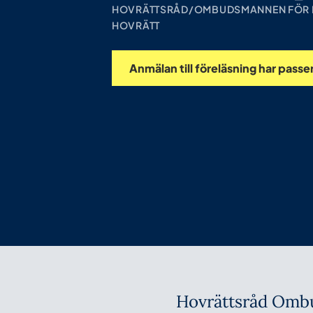
HOVRÄTTSRÅD/OMBUDSMANNEN FÖR N
HOVRÄTT
Anmälan till föreläsning har passe
Hovrättsråd Ombu