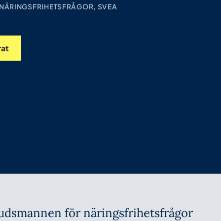
ÄRINGSFRIHETSFRÅGOR, SVEA
rat
dsmannen för näringsfrihetsfrågor